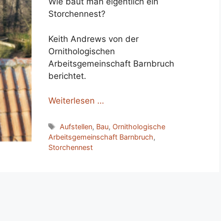
Wie baut man eigentlich ein
Storchennest?
Keith Andrews von der
Ornithologischen
Arbeitsgemeinschaft Barnbruch
berichtet.
Weiterlesen …
Schlagwörter
Aufstellen
,
Bau
,
Ornithologische
Arbeitsgemeinschaft Barnbruch
,
Storchennest