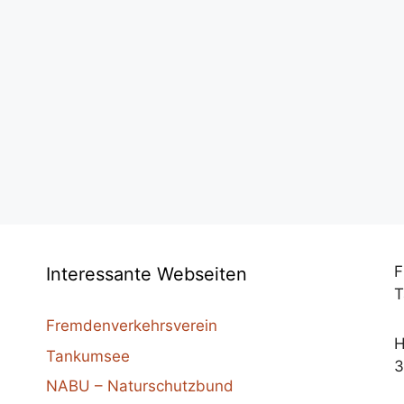
F
Interessante Webseiten
T
Fremdenverkehrsverein
H
Tankumsee
3
NABU – Naturschutzbund