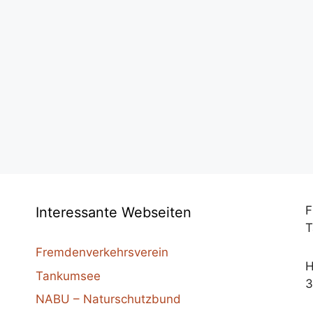
F
Interessante Webseiten
T
Fremdenverkehrsverein
H
Tankumsee
3
NABU – Naturschutzbund