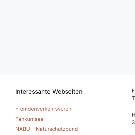
F
Interessante Webseiten
T
Fremdenverkehrsverein
H
Tankumsee
3
NABU – Naturschutzbund