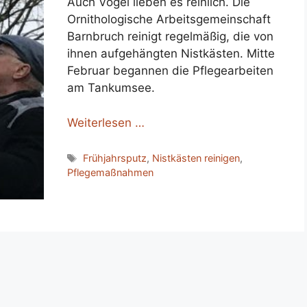
Auch Vögel lieben es reinlich. Die
Ornithologische Arbeitsgemeinschaft
Barnbruch reinigt regelmäßig, die von
ihnen aufgehängten Nistkästen. Mitte
Februar begannen die Pflegearbeiten
am Tankumsee.
Weiterlesen …
Schlagwörter
Frühjahrsputz
,
Nistkästen reinigen
,
Pflegemaßnahmen