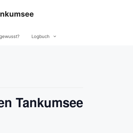
ankumsee
gewusst?
Logbuch
den Tankumsee